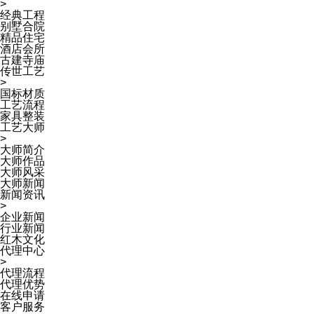
>
经典工程
别墅合院
精品住宅
酒店会所
古建寺庙
传世工艺
>
国标材质
工艺流程
家具整装
工艺大师
>
大师简介
大师作品
大师风采
大师新闻
新闻资讯
>
企业新闻
行业新闻
红木文化
代理中心
>
代理流程
代理优势
在线申请
客户服务