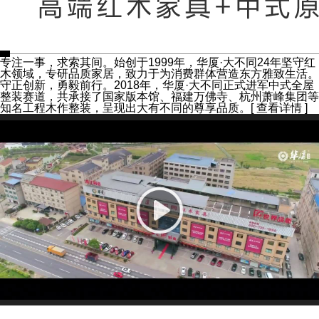
专注一事，求索其间。始创于1999年，华厦·大不同24年坚守红
木领域，专研品质家居，致力于为消费群体营造东方雅致生活。
守正创新，勇毅前行。2018年，华厦·大不同正式进军中式全屋
整装赛道，共承接了国家版本馆、福建万佛寺、杭州萧峰集团等
知名工程木作整装，呈现出大有不同的尊享品质。
[ 查看详情 ]