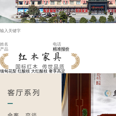
缅甸花梨
红酸枝
大红酸枝
奢享高定