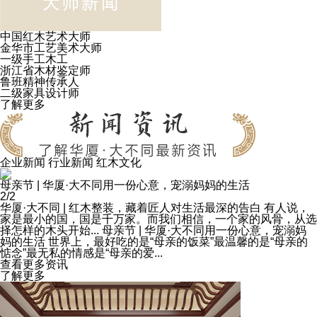
中国红木艺术大师
金华市工艺美术大师
一级手工木工
浙江省木材鉴定师
鲁班精神传承人
二级家具设计师
了解更多
企业新闻
行业新闻
红木文化
华厦·大不同 | 红木整装，藏着匠人对生活最深的告白
1/2
华厦·大不同 | 红木整装，藏着匠人对生活最深的告白
有人说，
家是最小的国，国是千万家。而我们相信，一个家的风骨，从选
择怎样的木头开始...
母亲节 | 华厦·大不同用一份心意，宠溺妈
妈的生活
世界上，最好吃的是“母亲的饭菜”最温馨的是“母亲的
惦念”最无私的情感是“母亲的爱...
查看更多资讯
了解更多