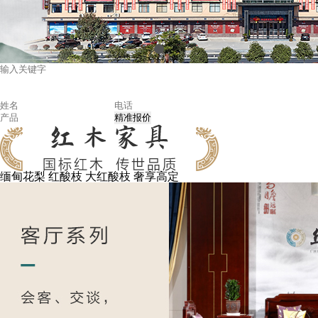
缅甸花梨
红酸枝
大红酸枝
奢享高定