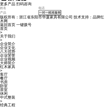
更多产品 扫码咨询
一对一精准服务
版权所有：浙江省东阳市华厦家具有限公司 技术支持：品牌红
木网
返回首页
一键拨号
首页
>
关于我们
>
企业简介
企业文化
八大优势
企业荣誉
企业视频
大师简介
红木家具
>
客厅
餐厅
书房
卧室
茶室
休闲
中式整装
>
经典工程