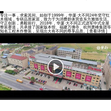
专注一事，求索其间。始创于1999年，华厦·大不同24年坚守红
木领域，专研品质家居，致力于为消费群体营造东方雅致生活。
守正创新，勇毅前行。2018年，华厦·大不同正式进军中式全屋
整装赛道，共承接了国家版本馆、福建万佛寺、杭州萧峰集团等
知名工程木作整装，呈现出大有不同的尊享品质。
[ 查看详情 ]