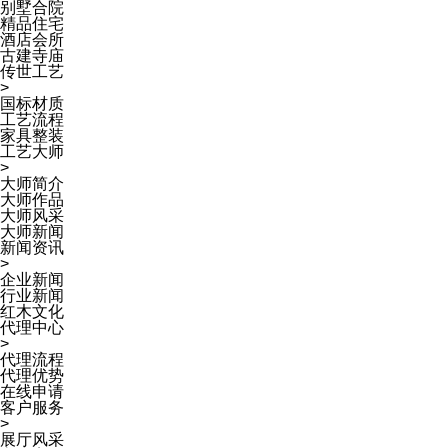
别墅合院
精品住宅
酒店会所
古建寺庙
传世工艺
>
国标材质
工艺流程
家具整装
工艺大师
>
大师简介
大师作品
大师风采
大师新闻
新闻资讯
>
企业新闻
行业新闻
红木文化
代理中心
>
代理流程
代理优势
在线申请
客户服务
>
展厅风采