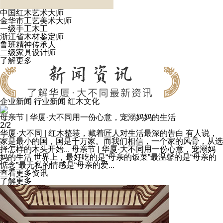
中国红木艺术大师
金华市工艺美术大师
一级手工木工
浙江省木材鉴定师
鲁班精神传承人
二级家具设计师
了解更多
企业新闻
行业新闻
红木文化
告白
母亲节 | 华厦·大不同用一份心意，宠溺妈妈的生
2/2
华厦·大不同 | 红木整装，藏着匠人对生活最深的告白
有人说，
家是最小的国，国是千万家。而我们相信，一个家的风骨，从选
择怎样的木头开始...
母亲节 | 华厦·大不同用一份心意，宠溺妈
妈的生活
世界上，最好吃的是“母亲的饭菜”最温馨的是“母亲的
惦念”最无私的情感是“母亲的爱...
查看更多资讯
了解更多