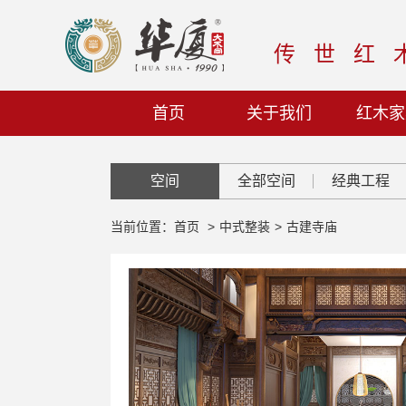
传世红
首页
关于我们
红木家
空间
全部空间
经典工程
当前位置：
首页
>
中式整装
>
古建寺庙