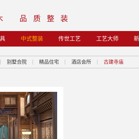
木
品质整装
具
中式整装
传世工艺
工艺大师
别墅合院
精品住宅
酒店会所
古建寺庙