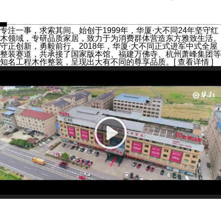
专注一事，求索其间。始创于1999年，华厦·大不同24年坚守红
木领域，专研品质家居，致力于为消费群体营造东方雅致生活。
守正创新，勇毅前行。2018年，华厦·大不同正式进军中式全屋
整装赛道，共承接了国家版本馆、福建万佛寺、杭州萧峰集团等
知名工程木作整装，呈现出大有不同的尊享品质。
[ 查看详情 ]