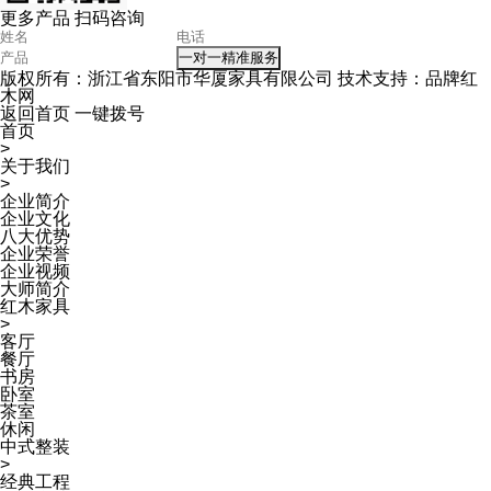
更多产品 扫码咨询
一对一精准服务
版权所有：浙江省东阳市华厦家具有限公司 技术支持：品牌红
木网
返回首页
一键拨号
首页
>
关于我们
>
企业简介
企业文化
八大优势
企业荣誉
企业视频
大师简介
红木家具
>
客厅
餐厅
书房
卧室
茶室
休闲
中式整装
>
经典工程