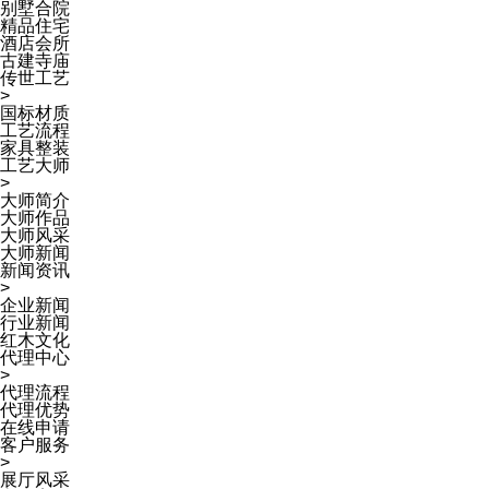
别墅合院
精品住宅
酒店会所
古建寺庙
传世工艺
>
国标材质
工艺流程
家具整装
工艺大师
>
大师简介
大师作品
大师风采
大师新闻
新闻资讯
>
企业新闻
行业新闻
红木文化
代理中心
>
代理流程
代理优势
在线申请
客户服务
>
展厅风采