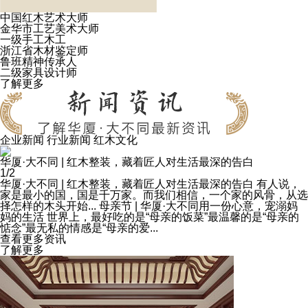
中国红木艺术大师
金华市工艺美术大师
一级手工木工
浙江省木材鉴定师
鲁班精神传承人
二级家具设计师
了解更多
企业新闻
行业新闻
红木文化
华厦·大不同 | 红木整装，藏着匠人对生活最深的告白
1/2
华厦·大不同 | 红木整装，藏着匠人对生活最深的告白
有人说，
家是最小的国，国是千万家。而我们相信，一个家的风骨，从选
择怎样的木头开始...
母亲节 | 华厦·大不同用一份心意，宠溺妈
妈的生活
世界上，最好吃的是“母亲的饭菜”最温馨的是“母亲的
惦念”最无私的情感是“母亲的爱...
查看更多资讯
了解更多