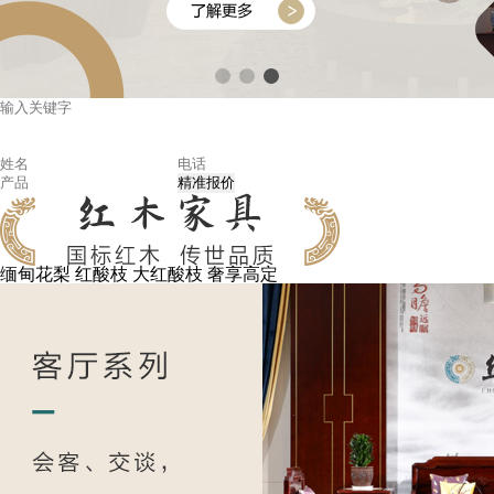
缅甸花梨
红酸枝
大红酸枝
奢享高定