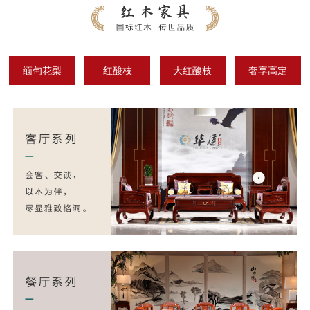
缅甸花梨
红酸枝
大红酸枝
奢享高定