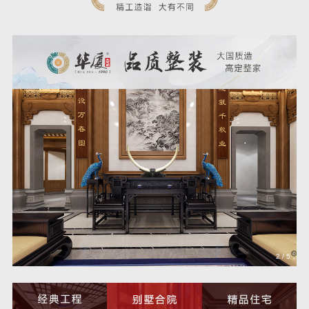
3
/
5