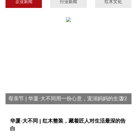
企业新闻
行业新闻
红木文化
白
2
母亲节 | 华厦·大不同用一份心意，宠溺妈妈的生活
2/2
华厦·大不同 | 红木整装，藏着匠人对生活最深的告
白