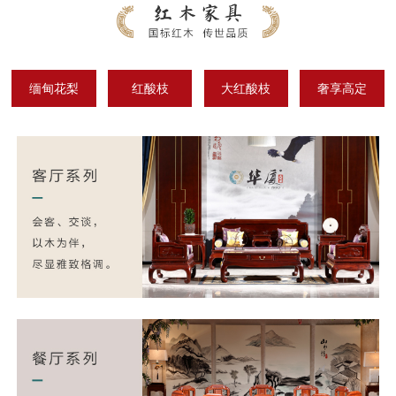
缅甸花梨
红酸枝
大红酸枝
奢享高定