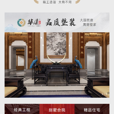
2
/
5