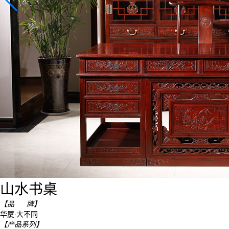
山水书桌
【品 牌】
华厦·大不同
【产品系列】