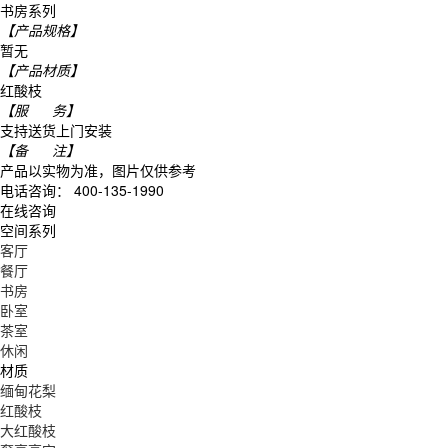
书房系列
【产品规格】
暂无
【产品材质】
红酸枝
【服 务】
支持送货上门安装
【备 注】
产品以实物为准，图片仅供参考
电话咨询： 400-135-1990
在线咨询
空间系列
客厅
餐厅
书房
卧室
茶室
休闲
材质
缅甸花梨
红酸枝
大红酸枝