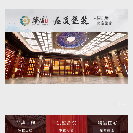
1
/
5