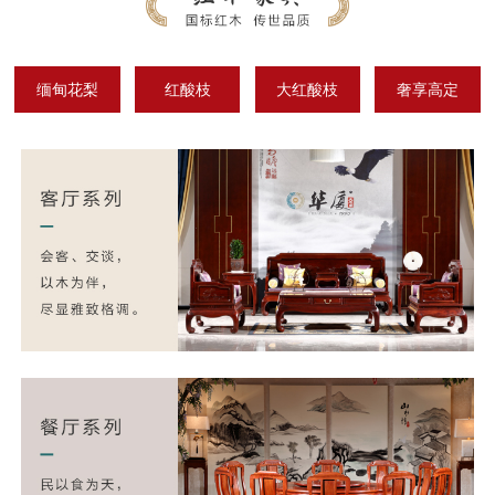
缅甸花梨
红酸枝
大红酸枝
奢享高定