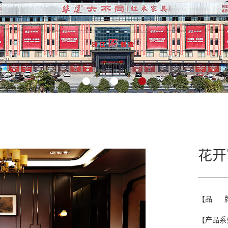
花开
【品 
【产品系