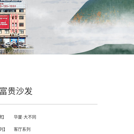
富贵沙发
牌】
华厦·大不同
列】
客厅系列