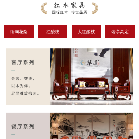
缅甸花梨
红酸枝
大红酸枝
奢享高定