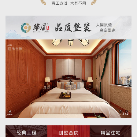
3
/
5