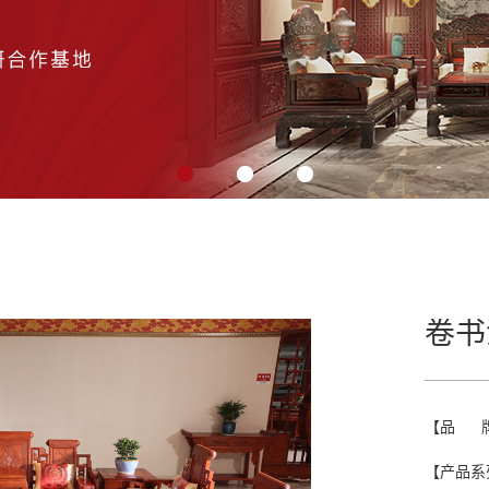
卷书
【品 
【产品系