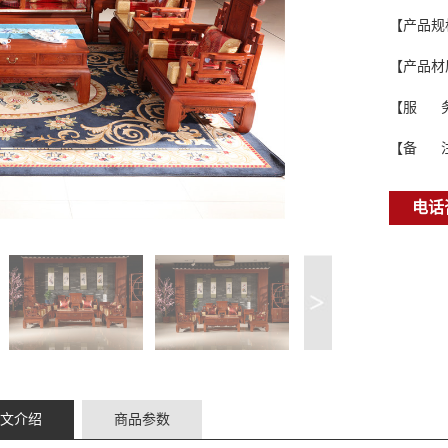
【产品规
【产品材
【服 
【备 
电话咨
文介绍
商品参数