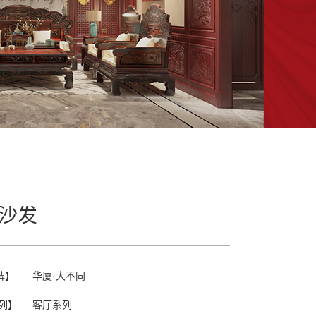
沙发
牌】
华厦·大不同
列】
客厅系列