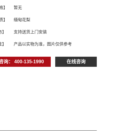
格】
暂无
质】
缅甸花梨
务】
支持送货上门安装
注】
产品以实物为准，图片仅供参考
询： 400-135-1990
在线咨询