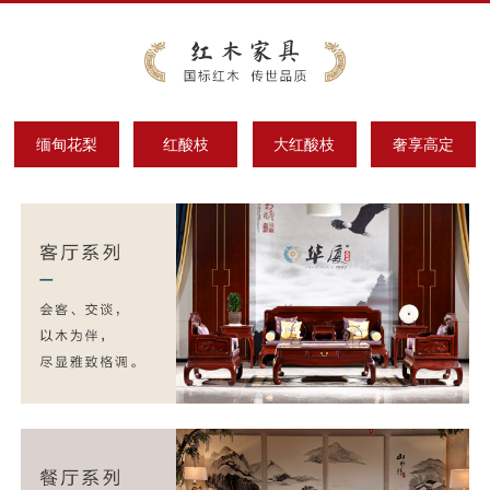
缅甸花梨
红酸枝
大红酸枝
奢享高定